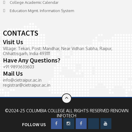
College Academic Calendar
Education Mgmt. Information System
CONTACTS
Visit Us
Village: Tekari, Post: Mandhar, Near Vidhan Sabha, Raipur,
Chhattisgarh, India 493111
Have Any Questions?
+91 9893633603
Mail Us
info@cietraipur.ac.in
registrar@cietraipur.ac.in
©2024-25 COLUMBIA COLLEGE ALL RIGHTS RESERVED
RENOWN
INFOTECH
FOLLOW US