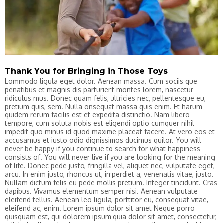
Thank You for Bringing in Those Toys
Lommodo ligula eget dolor. Aenean massa. Cum sociis que
penatibus et magnis dis parturient montes lorem, nascetur
ridiculus mus. Donec quam felis, ultricies nec, pellentesque eu,
pretium quis, sem. Nulla onsequat massa quis enim. Et harum
quidem rerum facilis est et expedita distinctio. Nam libero
tempore, cum soluta nobis est eligendi optio cumquer nihil
impedit quo minus id quod maxime placeat facere. At vero eos et
accusamus et iusto odio dignissimos ducimus quilor. You will
never be happy if you continue to search for what happiness
consists of. You will never live if you are looking for the meaning
of life. Donec pede justo, fringilla vel, aliquet nec, vulputate eget,
arcu. In enim justo, rhoncus ut, imperdiet a, venenatis vitae, justo.
Nullam dictum felis eu pede mollis pretium. Integer tincidunt. Cras
dapibus. Vivamus elementum semper nisi. Aenean vulputate
eleifend tellus. Aenean leo ligula, porttitor eu, consequat vitae,
eleifend ac, enim. Lorem ipsum dolor sit amet Neque porro
quisquam est, qui dolorem ipsum quia dolor sit amet, consectetur,