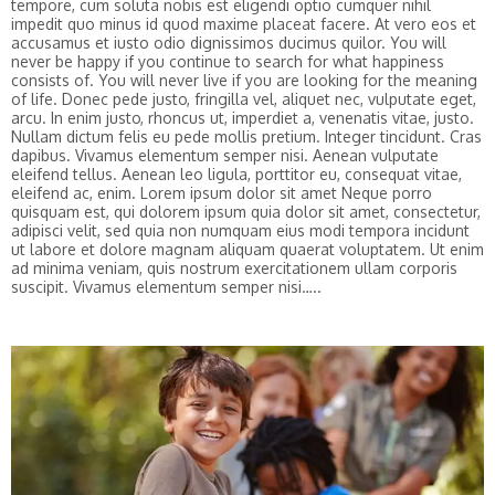
tempore, cum soluta nobis est eligendi optio cumquer nihil
impedit quo minus id quod maxime placeat facere. At vero eos et
accusamus et iusto odio dignissimos ducimus quilor. You will
never be happy if you continue to search for what happiness
consists of. You will never live if you are looking for the meaning
of life. Donec pede justo, fringilla vel, aliquet nec, vulputate eget,
arcu. In enim justo, rhoncus ut, imperdiet a, venenatis vitae, justo.
Nullam dictum felis eu pede mollis pretium. Integer tincidunt. Cras
dapibus. Vivamus elementum semper nisi. Aenean vulputate
eleifend tellus. Aenean leo ligula, porttitor eu, consequat vitae,
eleifend ac, enim. Lorem ipsum dolor sit amet Neque porro
quisquam est, qui dolorem ipsum quia dolor sit amet, consectetur,
adipisci velit, sed quia non numquam eius modi tempora incidunt
ut labore et dolore magnam aliquam quaerat voluptatem. Ut enim
ad minima veniam, quis nostrum exercitationem ullam corporis
suscipit. Vivamus elementum semper nisi…..