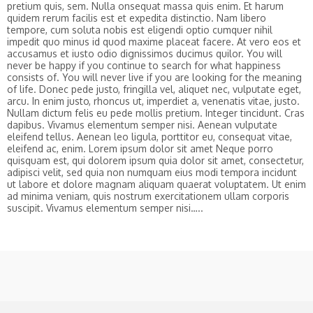
pretium quis, sem. Nulla onsequat massa quis enim. Et harum
quidem rerum facilis est et expedita distinctio. Nam libero
tempore, cum soluta nobis est eligendi optio cumquer nihil
impedit quo minus id quod maxime placeat facere. At vero eos et
accusamus et iusto odio dignissimos ducimus quilor. You will
never be happy if you continue to search for what happiness
consists of. You will never live if you are looking for the meaning
of life. Donec pede justo, fringilla vel, aliquet nec, vulputate eget,
arcu. In enim justo, rhoncus ut, imperdiet a, venenatis vitae, justo.
Nullam dictum felis eu pede mollis pretium. Integer tincidunt. Cras
dapibus. Vivamus elementum semper nisi. Aenean vulputate
eleifend tellus. Aenean leo ligula, porttitor eu, consequat vitae,
eleifend ac, enim. Lorem ipsum dolor sit amet Neque porro
quisquam est, qui dolorem ipsum quia dolor sit amet, consectetur,
adipisci velit, sed quia non numquam eius modi tempora incidunt
ut labore et dolore magnam aliquam quaerat voluptatem. Ut enim
ad minima veniam, quis nostrum exercitationem ullam corporis
suscipit. Vivamus elementum semper nisi…..